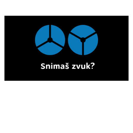
Propulsion TRAŽI
iskusne eksterne
suradnike u Beogradu i Sarajevu
koji bi se
pridružili našem
audiovizualnom
produkcijskom timu
!