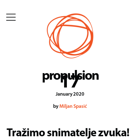
Skip
to
content
propulsion
17
January
2020
by
Miljan Spasić
Tražimo snimatelje zvuka!